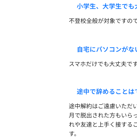
☑︎小学生、大学生
でも
不登校全般が対象ですの
☑︎自宅にパソコンが
スマホだけでも大丈夫で
☑︎途中で辞めることは
途中解約はご遠慮いただ
月で脱出された方もいら
れや友達と上手く接する
す。