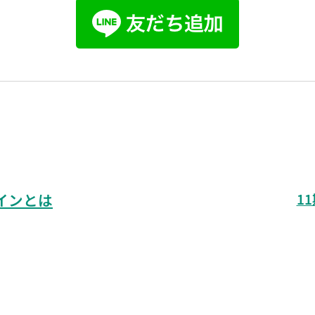
インとは
1