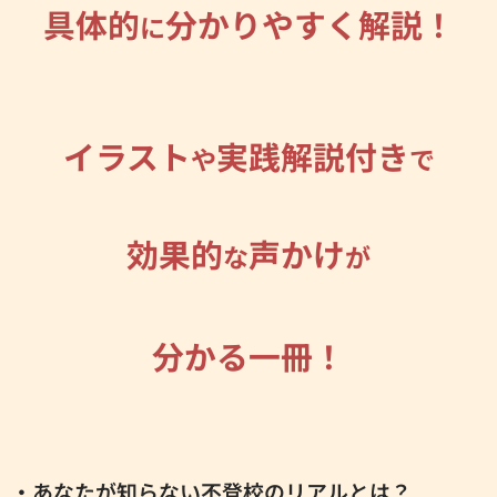
具体的
分かりやすく解説！
に
イラスト
実践解説付き
や
で
効果的
声かけ
な
が
分かる一冊！
・あなたが知らない不登校のリアルとは？