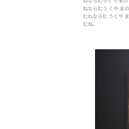
ねならむうく やまの
ねならむう くや まの
むねならむ うくや 
むね。