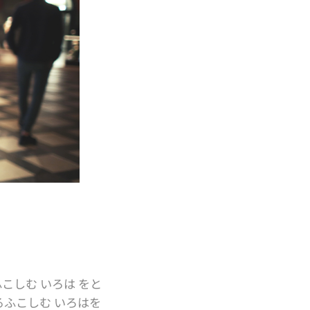
こしむ いろは をと
 るふこしむ いろはを