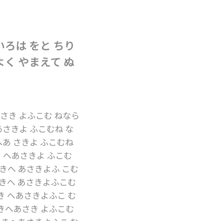
いろは をと ちり
よく やまえて ぬ
さき よふこむ ねなら
あさきよ ふこむね な
へあ さきよ ふこむね
き へあさきよ ふこむ
きへ あさきよふ こむ
さきへ あさきよふこむ
き へあさきよふこ む
きへあさき よふこむ