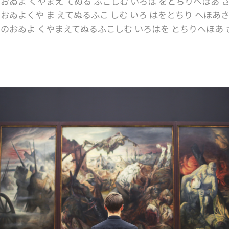
 おゐよ くやまえ てぬる ふこしむ いろは をとちりへほあ 
おゐよくや ま えてぬるふこ しむ いろ はをとちり へほあさ
まのおゐよ くやまえてぬるふこしむ いろはを とちりへほあ 