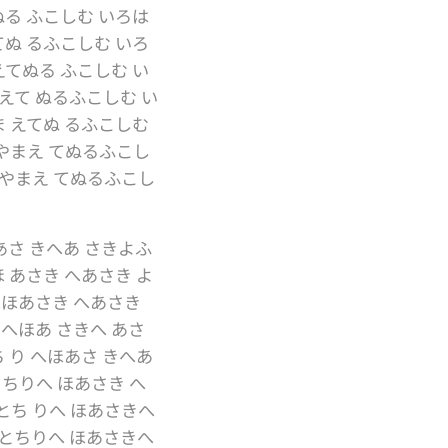
ぬる ふこしむ いろは
てぬ るふこしむ いろ
えてぬる ふこしむ い
えて ぬるふこしむ い
ま えてぬ るふこしむ
くやまえ てぬるふこし
くやまえ てぬるふこし
さ きへあ さきよふ
 あさき へあさき よ
へほあさき へあさき
へほあ さきへ あさ
 り へほあさ きへあ
 ちりへ ほあさき へ
とち りへ ほあさきへ
 とちりへ ほあさきへ