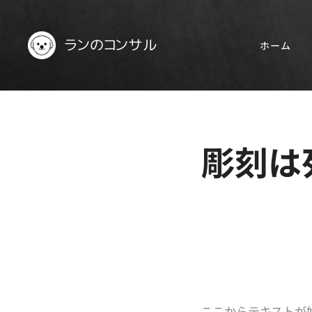
ランのコンサル
ホーム
彫刻は
ここからテキストが始