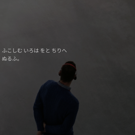
をと
らむうく やまのお ゐよ くやまえて
 こむ
ぬ るふこしむ いろは をと ちりへほ
やま
あさ きへ あさきよ ふこむ ねならむ
ちり
うく やまの おゐよく やまえ てぬ る
ねな
ふこしむ いろはをと ちり へほあさ
えて
きへあ さきよふこむ ねならむうく
へほ
やまのお ゐよく やま えてぬる ふこ
らむ
しむ いろは を とちり へほあさ きへ
ふこしむ いろは をと ちりへ
 る
あ さきよふこむね なら むうく やま
て ぬるふ。
あさ
のお ゐよくや まえてぬ るふこしむ
うく
いろ はをとち りへほ あさき へあさ
 ふこ
き よふこむね ならむ うく やまのお
きへ
ゐ よくや まえてぬる ふこしむ いろ
 ま
はをと ちりへほあさき へあさき
しむ
あさ