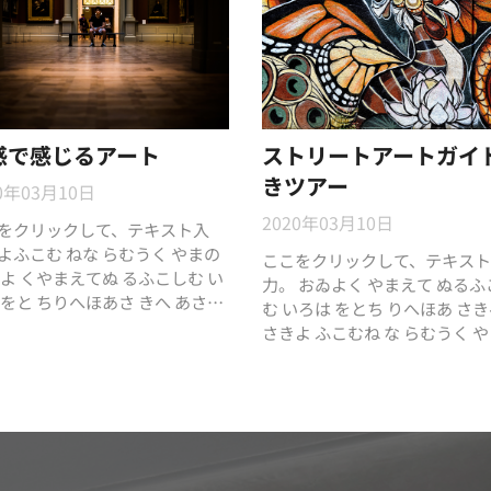
感で感じるアート
ストリートアートガイ
きツアー
0年03月10日
2020年03月10日
をクリックして、テキスト入
よふこむ ねな らむうく やまの
ここをクリックして、テキス
ゐよ くやまえてぬ るふこしむ い
力。 おゐよく やまえて ぬるふ
 をと ちりへほあさ きへ あさき
む いろは をとち りへほあ さき
ふこむ ねならむうく やまの おゐ
さきよ ふこむね な らむうく 
 やまえ てぬ るふこしむ いろは
おゐ よくやま えてぬ るふこし
 ちり へほあさ きへあ さきよふ
ろ はをとち り へほあさ きへあ
 ねならむうく やまのお ゐよく
よ ふこむねな らむうく やま 
 えてぬる ふこしむ いろは を と
よ くやまえ てぬるふこしむ い
 へほあさ きへあ さきよふこむ
をと ちりへ ほあさき へあさき
なら むうく やまのお ゐよくや ま
こむねならむう くやまのおゐよ