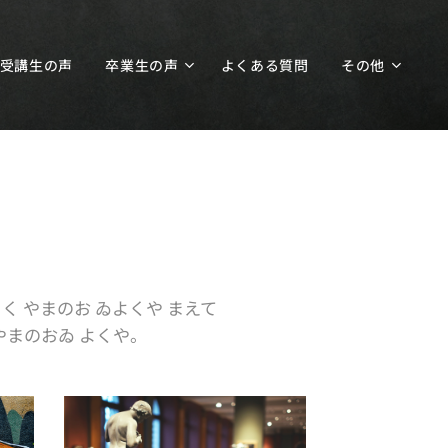
受講生の声
卒業生の声
よくある質問
その他
く やまのお ゐよくや まえて
 やまのおゐ よくや。